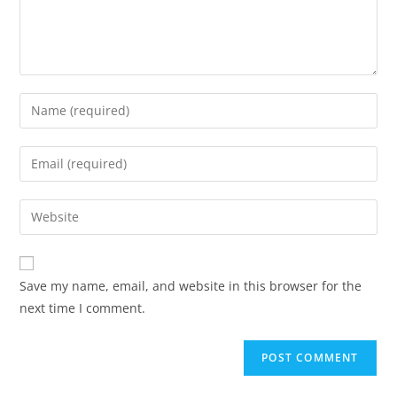
Enter
your
name
Enter
or
your
username
email
Enter
to
address
your
comment
to
website
comment
URL
Save my name, email, and website in this browser for the
(optional)
next time I comment.