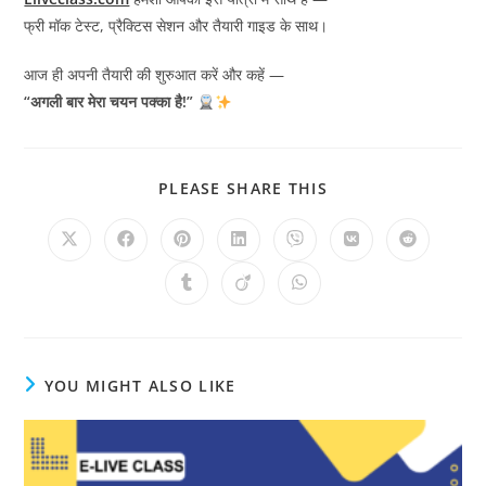
फ्री मॉक टेस्ट, प्रैक्टिस सेशन और तैयारी गाइड के साथ।
आज ही अपनी तैयारी की शुरुआत करें और कहें —
“अगली बार मेरा चयन पक्का है!”
SHARE
PLEASE SHARE THIS
THIS
CONTENT
Opens
Opens
Opens
Opens
Opens
Opens
Opens
in
in
in
in
in
in
in
a
a
a
a
a
a
a
Opens
Opens
Opens
new
new
new
new
new
new
new
in
in
in
window
window
window
window
window
window
window
a
a
a
new
new
new
window
window
window
YOU MIGHT ALSO LIKE